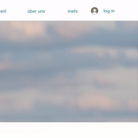
log in
en!
über uns
mehr