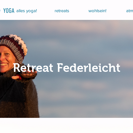
alles yoga!
retreats
wohlsein!
atm
Retreat Federleicht