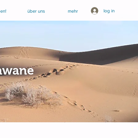
log in
en!
über uns
mehr
rawane