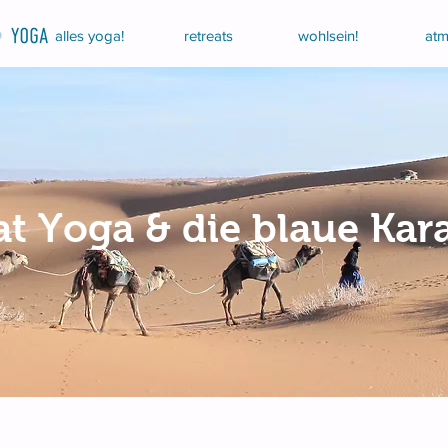
alles yoga!
retreats
wohlsein!
atm
at Yoga & die blaue Ka