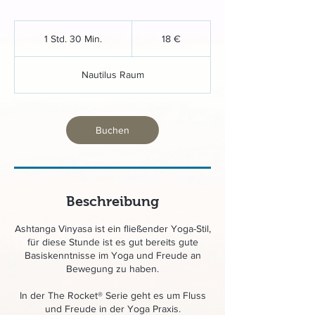
18
Euro
1 Std. 30 Min.
1
18 €
S
t
Nautilus Raum
d
3
0
M
Buchen
i
n
.
Beschreibung
Ashtanga Vinyasa ist ein fließender Yoga-Stil,
für diese Stunde ist es gut bereits gute
Basiskenntnisse im Yoga und Freude an
Bewegung zu haben.
In der The Rocket® Serie geht es um Fluss
und Freude in der Yoga Praxis.