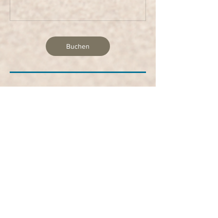
Buchen
Kontakt
Umbuchung & Storno
Stornierung bis 24 Stunden vor Beginn
möglich, dann können andere von der
Warteliste nachrücken