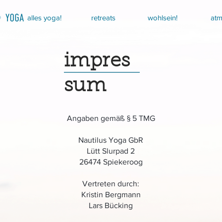
alles yoga!
retreats
wohlsein!
atm
impres
sum
Angaben gemäß § 5 TMG
Nautilus Yoga GbR
Lütt Slurpad 2
26474 Spiekeroog
Vertreten durch:
Kristin Bergmann
Lars Bücking