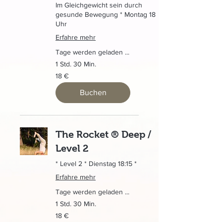
Im Gleichgewicht sein durch
gesunde Bewegung * Montag 18
Uhr
Erfahre mehr
Tage werden geladen ...
1 Std. 30 Min.
18
18 €
Euro
Buchen
The Rocket ® Deep /
Level 2
* Level 2 * Dienstag 18:15 *
Erfahre mehr
Tage werden geladen ...
1 Std. 30 Min.
18
18 €
Euro