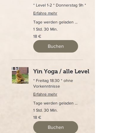
* Level 1-2 * Donnerstag 9h *
Erfahre mehr
Tage werden geladen ...
1 Std. 30 Min.
18
18 €
Euro
Buchen
Yin Yoga / alle Level
* Freitag 18:30 * ohne
Vorkenntnisse
Erfahre mehr
Tage werden geladen ...
1 Std. 30 Min.
18
18 €
Euro
Buchen