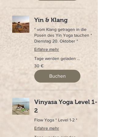
Yin & Klang
* vom Klang getragen in die
Posen des Yin Yoga tauchen *
Dienstag 20. Oktober *
Erfahre mehr
Tage werden geladen ...
30
30 €
Euro
Buchen
Vinyasa Yoga Level 1-
2
Flow Yoga * Level 1-2 *
Erfahre mehr