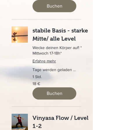
Buchen
stabile Basis - starke
Mitte/ alle Level
Wecke deinen Körper auf! *
Mittwoch 17-18h*
Erfahre mehr
Tage werden geladen ...
1 Std.
18
18 €
Euro
Buchen
Vinyasa Flow / Level
1-2