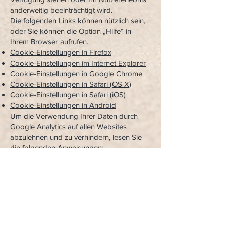
anderweitig beeinträchtigt wird.
Die folgenden Links können nützlich sein,
oder Sie können die Option „Hilfe“ in
Ihrem Browser aufrufen.
Cookie-Einstellungen in Firefox
Cookie-Einstellungen im Internet Explorer
Cookie-Einstellungen in Google Chrome
Cookie-Einstellungen in Safari (OS X)
Cookie-Einstellungen in Safari (iOS)
Cookie-Einstellungen in Android
Um die Verwendung Ihrer Daten durch
Google Analytics auf allen Websites
abzulehnen und zu verhindern, lesen Sie
die folgenden Anweisungen:
https://tools.google.com/dlpage/gaoptout.
Wir können diese Cookie-Richtlinie
aktualisieren. Wir bitten Sie, diese Seite
regelmäßig aufzurufen, um sich über den
aktuellen Stand in Bezug auf die
Verwendung von Cookies auf dem
Laufenden zu halten.