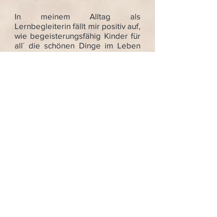
In meinem Alltag als
Lernbegleiterin fällt mir positiv auf,
wie begeisterungsfähig Kinder für
all´ die schönen Dinge im Leben
sind. Dankbar nehmen sie Impulse
an und lernen sich so immer mehr
und vor allem positiv kennen.
Ich möchte ihnen in den
Yogastunden Raum und Zeit
geben, um weitere Erfahrungen zu
machen.
Gut für sich selbst sorgen, positiv
denken, mutig etwas Neues
ausprobieren, selbstwirksam
handeln das WIR – Gefühl stärken,
die Natur wertschätzen.
Auch in den Familienyogastunden
stehen die Kinder im Vordergrund.