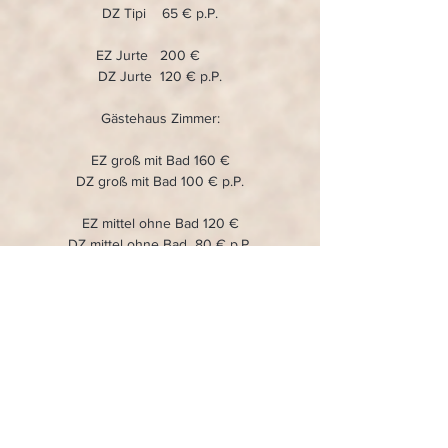
DZ Tipi    65 € p.P.
EZ Jurte   200 €      
DZ Jurte  120 € p.P.
Gästehaus Zimmer:
EZ groß mit Bad 160 €
DZ groß mit Bad 100 € p.P.
EZ mittel ohne Bad 120 €
DZ mittel ohne Bad  80 € p.P.
Es gibt je ein Gästebad im EG und eins im 1. 
OG.
Falls ein Mehrbettzimmer (3 Betten und 
mehr) gewünscht ist, fragt bitte bei uns nach.
Einen Eindruck vom Retreatort findest du 
hier  
* Astraea *