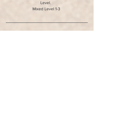
Level.  
Mixed Level 1-3 
* weitere 
Retreat Impressionen 
*
Anmelden