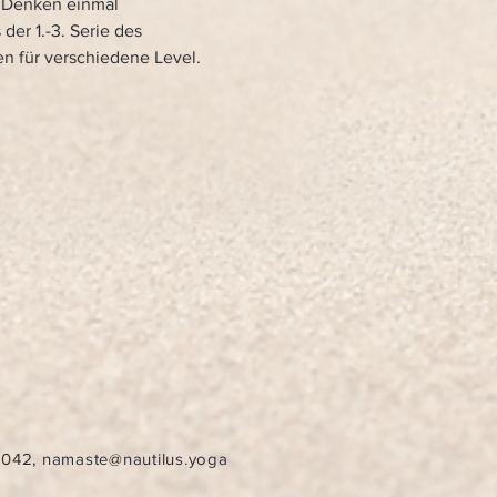
s Denken einmal 
er 1.-3. Serie des 
en für verschiedene Level. 
7042
,
namaste@nautilus.yoga