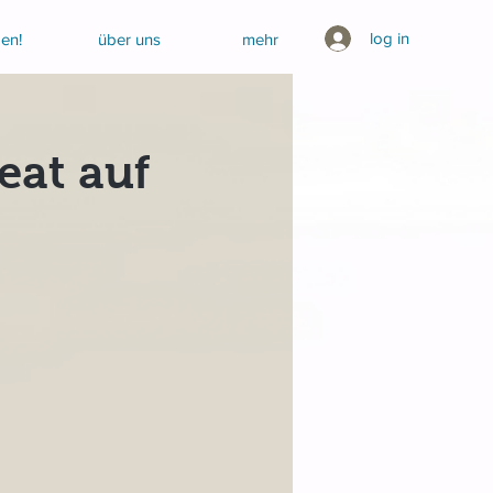
log in
en!
über uns
mehr
eat auf