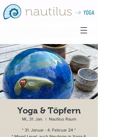
Yoga & Töpfern
Mi., 31. Jan.
  |  
Nautilus Raum
* 31. Januar - 4. Februar 24 *
* Mixed Level, auch Neulinge in Yoga &