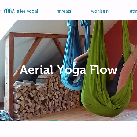
alles yoga!
retreats
wohlsein!
atm
Aerial Yoga Flow