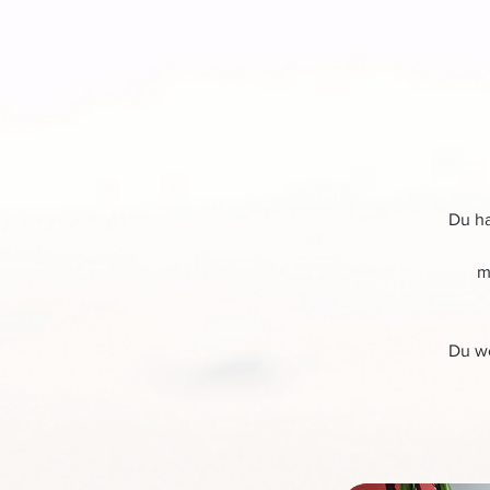
Du ha
m
Du we