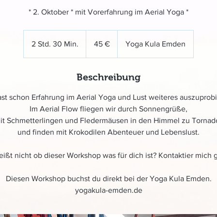
* 2. Oktober * mit Vorerfahrung im Aerial Yoga *
45
Euro
2 Std. 30 Min.
2
45 €
Yoga Kula Emden
S
t
Beschreibung
d
.
st schon Erfahrung im Aerial Yoga und Lust weiteres auszuprob
3
Im Aerial Flow fliegen wir durch Sonnengrüße,
0
it Schmetterlingen und Fledermäusen in den Himmel zu Tornad
M
und finden mit Krokodilen Abenteuer und Lebenslust.
i
n
ißt nicht ob dieser Workshop was für dich ist? Kontaktier mich 
.
Diesen Workshop buchst du direkt bei der Yoga Kula Emden.
yogakula-emden.de