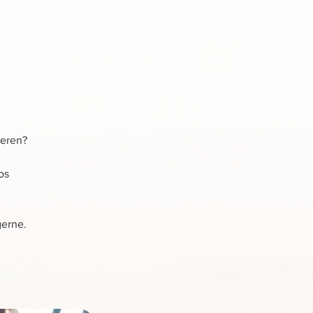
ieren?
os
gerne.