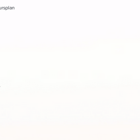
ursplan
.
.