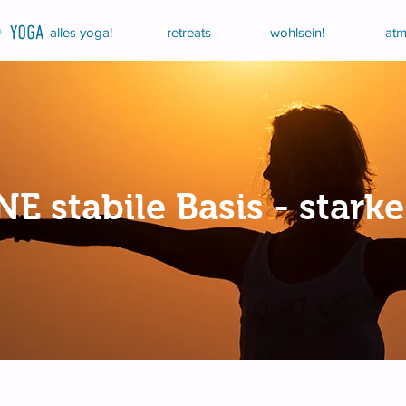
alles yoga!
retreats
wohlsein!
atm
E stabile Basis - starke