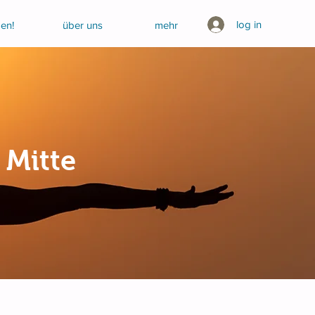
log in
en!
über uns
mehr
 Mitte