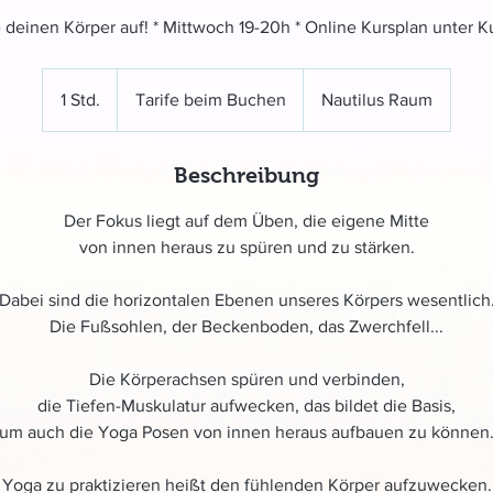
deinen Körper auf! * Mittwoch 19-20h * Online Kursplan unter K
Tarife
beim
1 Std.
1
Tarife beim Buchen
Nautilus Raum
Buchen
S
t
Beschreibung
d
Der Fokus liegt auf dem Üben, die eigene Mitte
von innen heraus zu spüren und zu stärken.
Dabei sind die horizontalen Ebenen unseres Körpers wesentlich
Die Fußsohlen, der Beckenboden, das Zwerchfell...
Die Körperachsen spüren und verbinden,
die Tiefen-Muskulatur aufwecken, das bildet die Basis,
um auch die Yoga Posen von innen heraus aufbauen zu können
Yoga zu praktizieren heißt den fühlenden Körper aufzuwecken.