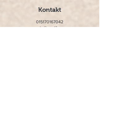
Kontakt
015170167042
namaste@nautilus.yoga
Umbuchung & Storno
Stornierung bis 24 Stunden vor Beginn
möglich, dann können andere von der
Warteliste nachrücken
Neues von der Matte